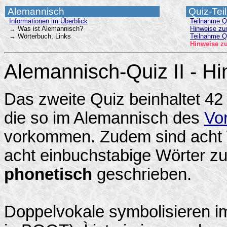
Alemannisch
Quiz-Tei
Informationen im Überblick
Teilnahme Q
→ Was ist Alemannisch?
Hinweise zu
→ Wörterbuch, Links
Teilnahme Qu
Hinweise zu
Alemannisch-Quiz II - H
Das zweite Quiz beinhaltet 4
die so im Alemannisch des
Vo
vorkommen. Zudem sind acht 
acht einbuchstabige Wörter zu 
phonetisch
geschrieben.
Doppelvokale symbolisieren i